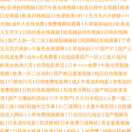
色
|
亚洲色码视频
|
国产午夜在线视频
|
欧美日韩中文视频
|
欧美
传媒视频传媒 另类丝袜诱惑 日韩精品导航 综合另类精品av AV天党电影院 九
囗交视频
|
欧美日韩精品0
|
性爱欧美3对1
|
五月天六月婷婷
|
91
尤物
|
成年人在线免费
|
免费黄网站观看
|
久草最新福利
|
欧美成
九热精品草 日本女V素人妻 91经典免费视频 超碰97操操操 黄色网网址 欧美
人五月天
|
日韩经典在线视频
|
欧美精品综合视频
|
日韩在线网
址
|
国产人妖一区二区
|
操操超碰碰碰
|
同房网站在线观看
|
丁香
呦呦啊啊啊 天堂网AV手机版 中文字幕丰满少妇 91逼在线 超碰日逼网 久久国
五月四月婷婷
|
午夜色色资源网
|
久草福利站
|
91国产91
|
国产人
在 日韩精品ー区二区 亚洲黄色小说网站 91网站观看 超碰影视福利 www欧
在线成免费
|
成年a毛免费看
|
在线观看国产一区
|
三级片福利
|
欧美在线弟八页
|
伦理电影禁忌
|
日本www免费
|
午夜伦理视频
洲影院 韩国av网址网站 欧美TV一二三 伊人蕉久影院 超碰在线97观看 精品
视频
|
欧美一区二区福利
|
国产精品羞羞视频
|
精品自拍视频在
线
|
91桃色污无
|
日韩免费电影网
|
成人午夜福利电影
|
深夜福利
99在线视频 日韩99爱 亚洲91精品 97另类高清影院 国产51精品 久草网址 日
免费视频
|
日韩在线视频网站
|
岛国黄片网站
|
国产精品欧美亚
洲
|
国产主播福利原创
|
91不卡国产
|
久久日本精品
|
人妻一级二
韩深夜成人 97搞成人 韩国肏逼网 欧美性交片深喉 亚洲丝袜性爱 97激情网站
级三级
|
强奸制服中文字幕
|
Av三级网址
|
夫妻午夜影院
|
在线播
福利导航你懂得 久草加勒比 日本韩国操逼 亚州午夜AV 日本无码五区 超碰人
放成人网站
|
小草免费视频播放
|
91自拍论坛地址
|
国产视频导
航
|
日本成年电影
|
四虎婷婷
|
日本免费三级网站
|
美女被黄视频
与兽超碰 久草國產視頻 天天鲁天天操 91视频精品网站 豆花91在线观看 久久
免费
|
日韩美女性感
|
欧美日性
|
超碰人人操蜜臀
|
操碰在线勉费