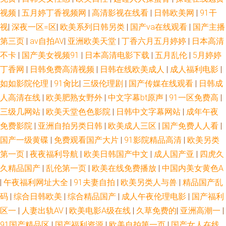
视频
|
五月婷丁香视频网
|
高清影视在线看
|
日韩欧美网
|
91干
大香蕉伊人 日本www色色 伊人成人小视频 AV福利激情 日本在线A√ 自拍超
视
|
深夜一区=区
|
欧美系列日韩另类
|
国产va在线观看
|
国产主播
第三页
|
av自拍AV
|
亚洲欧美天堂
|
丁香六月五月婷婷
|
日本高清
碰在线3 超碰免费在线观看 黄色短片合集 欧美色院 午夜影院老司机 91综合
不卡
|
国产美女视频91
|
日本高清电影下载
|
五月乱伦
|
5月婷婷
丁香网
|
日韩免费高清视频
|
日韩在线欧美成人
|
成人福利电影
|
国产 豆花成人在线网址 久草视频在资源线 91情趣视频 含羞草av网 欧美在线
如如影院伦理
|
91肏比
|
三级伦理剧
|
国产传媒在线观看
|
日韩成
性生活 香蕉视频污版 91永久 福利在线网址导航 女优破解网 天美9l制片厂
人高清在线
|
欧美肥熟女野外
|
中文字幕bt原声
|
91一区免费高
|
三级几网站
|
欧美天堂色色影院
|
日韩中文字幕网站
|
成年午夜
91国标精品 韩国有码一级在线 日韩中文字 69av在线探花 成人网在线 老司机
免费影院
|
亚洲自拍另类日韩
|
欧美成人三区
|
国产免费人人看
|
国产一级黄碟
|
免费观看国产大片
|
91影院精品高清
|
欧美另类
亚洲精品 日韩色情免费网战 91久久海角 日本久久香蕉 亚洲东方AV 大香蕉伊
第一页
|
夜夜福利导航
|
欧美日韩国产中文
|
成人国产亚
|
四虎久
久精品国产
|
乱伦第一页
|
欧美在线免费播放
|
中国内美女黄色A
人美色 男人色资源影院 无码论坛 97视频国产 黄色AV激情影院 欧美中文伦理
|
午夜福利网址大全
|
91夫妻自拍
|
欧美另类人与兽
|
精品国产乱
码
|
综合日韩欧美
|
综合精品国产
|
成人午夜伦理电影
|
国产福利
片 五月婷婷网站 99视频热播 含羞草av网站 日本成人A片网 91次元黄色观看
区一
|
人妻出轨AV
|
欧美电影A级在线
|
久草免费的
|
亚洲高潮一
|
亚洲午夜久久 国内精品第五页 天天干免费看 97青青草超碰 国产视频福利 欧
91国产精品区
|
国产福利资源
|
欧美自拍第一页
|
国产女人在线