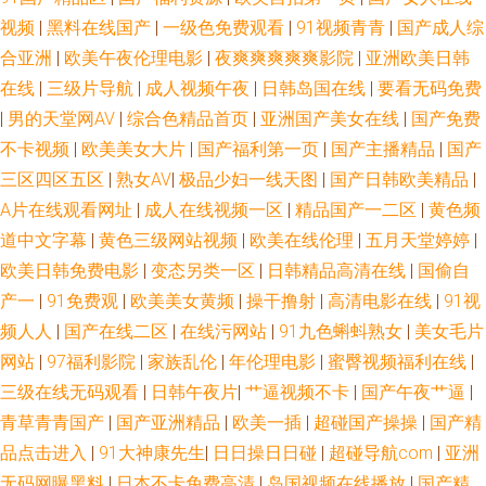
视频
|
黑料在线国产
|
一级色免费观看
|
91视频青青
|
国产成人综
美第四页 久草加勒比 午夜熟女av影院 超碰福利影院 精品伊人久久伊人 熟女
合亚洲
|
欧美午夜伦理电影
|
夜爽爽爽爽爽影院
|
亚洲欧美日韩
在线
|
三级片导航
|
成人视频午夜
|
日韩岛国在线
|
要看无码免费
黄网一区 91精品国产孕妇 成人超碰在线 麻豆传媟精选集 婷婷狼友自拍 91看
|
男的天堂网AV
|
综合色精品首页
|
亚洲国产美女在线
|
国产免费
不卡视频
|
欧美美女大片
|
国产福利第一页
|
国产主播精品
|
国产
片网站 狠狠干2026 熟女色福利导航 91免费国产视频 黄色影片免费 日本黄
三区四区五区
|
熟女AV
|
极品少妇一线天图
|
国产日韩欧美精品
|
色影视步 宅男爆菊精品在线 超碰97最新更新 加勒比激情网 亚州黄页色情网
A片在线观看网址
|
成人在线视频一区
|
精品国产一二区
|
黄色频
道中文字幕
|
黄色三级网站视频
|
欧美在线伦理
|
五月天堂婷婷
|
站 超碰在线 免费成人福利 偷拍色图亚洲 91深夜网站色 韩国有码97 人妻丝
欧美日韩免费电影
|
变态另类一区
|
日韩精品高清在线
|
国偷自
产一
|
91免费观
|
欧美美女黄频
|
操干撸射
|
高清电影在线
|
91视
袜20p 91次元网页人口 岛国视频在线 日本黄色wwww 91影片 激情狠狠撸五
频人人
|
国产在线二区
|
在线污网站
|
91九色蝌蚪熟女
|
美女毛片
网站
|
97福利影院
|
家族乱伦
|
年伦理电影
|
蜜臀视频福利在线
|
月 日韩成人高清永久 91嫂子在线 后入丝袜大屁股 韩国三级黄色片 五月激激
三级在线无码观看
|
日韩午夜片
|
艹逼视频不卡
|
国产午夜艹逼
|
青草青青国产
|
国产亚洲精品
|
欧美一插
|
超碰国产操操
|
国产精
综合网 97超惹人人 青娱乐聚色伦 91中文字幕网 国产伪娘在线一区 丝袜美腿
品点击进入
|
91大神康先生
|
日日操日日碰
|
超碰导航com
|
亚洲
性交 五月香蕉91 国产黄色自拍网址 欧美日黄 亚洲h网站 操人妖网 久草精品
无码网曝黑料
|
日本不卡免费高清
|
岛国视频在线播放
|
国产精