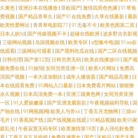
久黄色
|
亚洲日本在线播放
|
亚欧国产
|
激情四房色色播
|
91草免
费视频
|
国产精品青草久
|
国产91在线免费
|
久草在线最新
|
最新
欧美性爱网址
|
青青草电影院77
|
91无毒不卡
|
欧美色图第二页
|
日本人妖hd
|
国产传媒视频不卡
|
超碰在线欧洲
|
波多野吉衣影视
|
三级网站视频
|
岛国视频在线
|
欧美专区
|
a型集中电源
|
91aa在
线观看
|
三级网站可观看
|
国产黑料吃瓜在线
|
国产二区在线视频
|
日韩伦理
|
国产第12页
|
日韩另类无码
|
欧美在线播放60
|
国产视
频免费在线
|
91操情
|
女同另类亚洲一区
|
欧美A片网址
|
免费高
清国产视频
|
一本大道加勒比
|
成年人播放器
|
国产精品高潮
|
日
本在线观看免费
|
91网站入口最新
|
日本免费看片网站
|
狠狠撸
永久视频
|
日本高清免费一本
|
亚洲三级黄色网
|
女同另类亚洲
一区
|
91人爱操嫩逼
|
国产亚洲龙最新款
|
午夜视频福利导航
|
国
产啪在线
|
91网视频网
|
欧美人与兽xx
|
丁香五月尤物网
|
三级av
毛片
|
91香蕉国产线
|
国产线视频在线观
|
91精品视频
|
欧美99家
庭乱伦
|
午夜寂寞无码专区
|
欧美激情第18页
|
多人强伦姧免费
看
|
丁香五月五月婷婷
|
免费亚洲男女
|
国产1区精品
|
国产天美