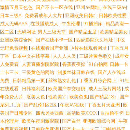
激情五月天色色
|
国产不卡一区在线
|
亚州av网址
|
在线三级av
|
日本三级A
|
免费看成年人大片
|
亚洲欧美日韩a
|
日韩欧美牲爱
|
成人无码AAA
|
在线播放成人
|
午夜伦理
|
91插插库
|
精品高潮一
区二区
|
无码网址
|
男人三级天堂
|
国产精品玉足
|
欧美精品美女
|
亚洲欧美综合网
|
国产在线不卡一区
|
四虎影院永久地址
|
中文
无码免费视频
|
在线观看国产亚洲
|
A片在线观看网址
|
丁香五月
丁香
|
日本中文在线字幕
|
人人人人叉
|
三级片黄色拳交
|
成年女
人免费看
|
人妻直播影院影院
|
香蕉夜夜操
|
91自拍网
|
日韩一卡
二卡三卡
|
三级黄色的网站
|
制服丝袜日韩在线
|
国产人在线成
免费
|
日韩精品第一页
|
丝袜熟女乱伦
|
丁香五月综合网上
|
91社
在线观看
|
日韩福利区
|
欧美国产拳交喷奶
|
成人三级片网站
|
成
年免费大片
|
沤美大色
|
性欧美21
|
欧美色鬼
|
国产精品18p
|
国产
系列_1_页
|
国产乱伦1区2区
|
午夜AV在线
|
丁香五月天亚洲
|
欧
美国产日韩专区
|
四虎另类西西
|
高清欧美XXXX
|
自拍偷不卡
|
日
本伦理片
|
欧美午夜刺激影院
|
国产白丝
|
亚洲欧洲综合网
|
午夜
免费观看视频
|
日韩欧美亚洲
|
国产卡一卡二卡三
|
曰韩精品无