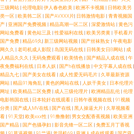
三级网站
|
伦理电影
|
伊人春色欧美
|
欧洲不卡视频
|
日韩欧美另
类一区
|
欧美韩二区
|
国产AⅤXXX片
|
日韩激情电影
|
青青视频国
产
|
亚洲国产免费视频
|
精品高潮一区二区
|
深爱激情站
|
黄色污
网站免费看
|
黄色站三及
|
性爱福利在线
|
欧美另类黄
|
手机看片
国产免费
|
精品69久
|
新三级网站视频
|
国产丝袜熟女
|
午夜电影
网久久
|
老司机成人影院
|
岛国无码在线
|
日韩美女日B网站
|
成
人精品久久久
|
无码免费观看
|
欧美情色
|
国产精品人成在线
|
午
夜免费福利在线
|
日本人妖
|
国产h在线播放
|
中文字幕人成在线
|
精品九七
|
国产美女在线看
|
成人性爱无码毛片
|
久草最新资源
网站
|
精品91海角乱
|
黄色的网站在线
|
人妖干美女
|
日本伦理片
网址
|
欧美精品二区免费
|
成人三级伦理片
|
欧洲精品乱伦
|
伦理
电影韩国在线
|
日本轮奸在线观看
|
日韩午夜视频在线
|
91视频
分类
|
国产成人MV在线
|
国产在线
|
黑人操逼大片
|
久草视频看
看
|
91天堂
|
欧美xxx性
|
91撸撸射
|
男女交配香蕉视频
|
欧美亚洲
国产精品
|
国产色骚孕妇
|
影音先锋一区二区
|
免费五月丁香视
频
|
91草逼视频
|
91艹逼
|
老湿机69
|
亚洲人成在线观看
|
国产亚