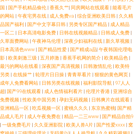
国
|
国产手机精品偷伦
|
香蕉久艹
|
同房网站在线观看
|
能看毛片
的网站
|
午夜宅男在线
|
成人免费va
|
综合亚洲欧美日韩
|
久久精
品国产福利
|
国产中文字幕日韩
|
另类专区国产精品
|
成人精品
一区二
|
日本高清电影免费
|
日韩在线视频精品
|
日韩成人免费
|
久草面费网站
|
午夜神马伦理
|
深夜少妇福利在线
|
新久草视频
|
日本高清色www
|
国产精品性爱
|
国产精成a品
|
午夜韩国伦理电
影
|
欧美刺激三级
|
五月婷激
|
香蕉手机网的简介
|
欧美精品色
|
最污的网站在线看
|
深夜国产高清视频
|
日韩激情乱伦
|
欧美特
另类
|
在线操艹
|
轮理片日日操
|
青青草看片
|
狠狠的黄色网页
|
成年人免费看网站
|
日韩另类在线视频
|
福利影院导航
|
97人人
超
|
国产99在线观看
|
成人色情福利看片
|
伦理片香港
|
亚洲综合
免费视频
|
性欧美中国另类
|
孕妇无码视频
|
日韩爽片在线观看
|
亚洲精品一区
|
吃瓜视频一区
|
蜜桃久久久
|
东京热蜜桃
|
国产精
品成人毛片
|
成人午夜免费在
|
精品一二三www
|
国产精品自拍9
|
一级免费毛片
|
久久亚洲影院
|
欧美人兽A片
|
国产性爱xxxⅹ
|
窝
窝操操
|
三级理伦理片
|
无码黄(h)
|
人人操导航
|
久久精彩视频8
|