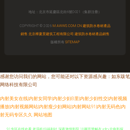
地址：北京市延慶區北街6號D021（集群注冊）
COPYRIGHT © 2026
M.AWWS.COM.CN
建筑防水卷材產品
銷售
北京樺夏景建筑工程有限公司
建筑防水卷材產品銷售
版權所有
SITEMAP
感谢您访问我们的网站，您可能还对以下资源感兴趣：如东跋笔
网络科技有限公司
内射美女在线|内射女同学|内射少妇B里|内射少妇性交|内射视频
播放|内射视频网站|内射瘦少妇网站|内射网站91|内射无码色|内
射无码专区久久
网站地图