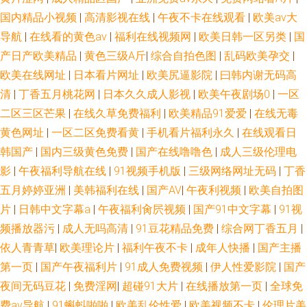
国内精品小视频
|
高清影视在线
|
午夜不卡在线观看
|
欧美aⅴ大
导航
|
在线看的黄色av
|
福利在线视频网
|
欧美日韩一区另类
|
国
产日产欧美精品
|
黄色三级A斤
|
综合自拍色图
|
乱码欧美孕交
|
欧美在线网址
|
日本看片网址
|
欧美尻逼影院
|
曰韩内谢无码高
清
|
丁香五月桃花网
|
日本久久成人影视
|
欧美午夜剧场0
|
一区
二区三区芒果
|
在线久草免费福利
|
欧美精品91爱爱
|
在线无毒
黄色网址
|
一区二区免费看黄
|
手机看片福利永久
|
在线观看日
韩国产
|
国内三级黄色免费
|
国产在线噜噜色
|
成人三级伦理电
影
|
午夜福利导航在线
|
91视频手机版
|
三级网络网址无码
|
丁香
五月婷婷亚洲
|
美韩福利在线
|
国产AV
|
午夜利视频
|
欧美自拍图
片
|
日韩中文字幕a
|
午夜福利肏屄视频
|
国产91中文字幕
|
91视
频播放器污
|
成人无吗高清
|
91豆花精品免费
|
综合网丁香五月
|
依人青青草
|
欧美理论片
|
福利午夜不卡
|
成年人快播
|
国产主播
第一页
|
国产午夜福利片
|
91成人免费视频
|
伊人性爱影院
|
国产
夜间无码豆花
|
免费淫网
|
超碰91大片
|
在线播放第一页
|
全球免
费av导航
|
91蝌蚪啪啪
|
欧美乱伦性爱
|
欧美视频不卡
|
伦理片美