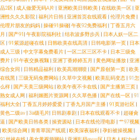
品2区
|
成人做爱无码A片
|
亚洲欧美日韩欧美
|
在线欧美一区
|
亚
电影 91黄色爆菊 九九热超碰 一级AV片免费看 超碰福利97 久草资源视频 午
洲性久久久影院
|
福利片日韩
|
亚洲首页在线观看
|
伦理片免费
|
伦理片朋友的妈妈
|
操碰91操碰
|
午夜92免费福利
|
丁香五月六
夜成人天堂 97巨乳超碰 激情婷婷五月基地 日韩精品欧美乱 AV狼人 久草狼友
月
|
国产91
|
午夜影院福利社
|
结衣波多野步兵
|
日本人妖一区二
区
|
91紫源超碰在线
|
日韩欧美在线高清
|
日韩电影第一页
|
日本
精品亚洲第一夜 五月天色人妻 欧美性交派对 91网站免费观看 另类重口味网
成人三级
|
中文字幕免费看片
|
一区二区三区不卡
|
日本三级免
费片
|
91午夜交换视颗
|
亚洲丁香婷婷五月
|
黄色网址播放
|
亚洲
五月婷婷偷拍
综合女同
|
日韩精品福利
|
欧美高潮潮喷
|
国产原创第一页
|
欧美
在线黑
|
三级无码免费网站
|
久草中文视频
|
欧美乱码变态
|
91怎
么样
|
国产天美三级网站
|
欧美午夜不卡在线
|
国产主播第三页
|
熟女成人网
|
福利姬图片资源网
|
久久草色播
|
国产在线一区
|
91
福利大全
|
丁香五月婷婷爱爱
|
丁香九月国产主播
|
91页游社区
|
黄色二级av
|
3a级毛片
|
日韩剧泰剧
|
日本在线观看不卡
|
超碰肏
逼
|
国产欧美日韩各类
|
操资源站
|
日本在线伦理电影
|
艹97视频
|
欧美综合网
|
青青草国产线观
|
欧美深夜福利
|
孕妇被操视频
|
91丝袜在线
|
美女黄视频网站
|
亚洲乱码av一区
|
日本人妖bbw
|