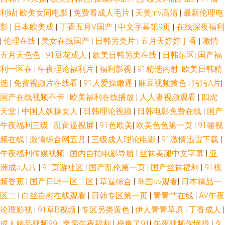
利站
|
欧美女同电影
|
免费看成人毛片
|
天美mv高清
|
最新伦理电
影
|
日本欧美成
|
丁香五月V国产
|
中文字幕第9页
|
在线深夜福利
|
伦理在线
|
美女在线国产
|
日韩另类片
|
五月天婷婷丁香
|
激情
五月天色色
|
91豆花成人
|
欧美日韩另类在线
|
日韩尔区
|
国产福
利一区在
|
午夜理论福利片
|
福利影视
|
91精选内射
|
欧美日韩精
选
|
免费视频片在线看
|
91人爱操嫩逼
|
麻豆视频黄色
|
污污A片
|
国产在线视频不卡
|
欧美福利在线播放
|
人人妻视频观看
|
四虎
天堂
|
中国人妖操女人
|
日韩理论视频
|
日韩电影免费在线
|
国产
午夜福利三级
|
乱肏逼视屏
|
91色欧美
|
欧美色色第一页
|
91碰视
频在线
|
激情综合网五月
|
三级成人理论电影
|
91激情迅雷下载
|
午夜福利传媒视频
|
国内自拍电影导航
|
丝袜美腿中文字幕
|
亚
洲成a人片
|
91页游社区
|
国产乱伦第一页
|
国产丝袜福利
|
91视
频香蕉
|
国产日韩一区二区
|
草逼综合
|
岛国av观看
|
日本精品一
区二
|
白丝自慰在线观看
|
日韩专区第一页
|
青青艹在线
|
AV午夜
论理影视
|
91草B视频
|
专区另类黄色
|
伊人青青草原
|
丁香成人
|
成人精品视频99
|
窝窉午夜福利
|
操爽了91
|
午夜视频你懂得
|
久