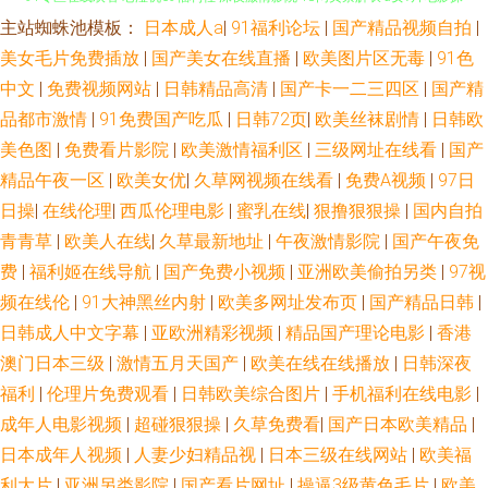
主站蜘蛛池模板：
日本成人a
|
91福利论坛
|
国产精品视频自拍
|
欧美日本国产精品 日韩AV簧片 欧美色色欧美 五月天伊人影院 伊人午夜理论
美女毛片免费插放
|
国产美女在线直播
|
欧美图片区无毒
|
91色
中文
|
免费视频网站
|
日韩精品高清
|
国产卡一二三四区
|
国产精
91专区在线欢看 老湿机69福利社 深夜激情影院 18网页禁解衣 a女v片电影探
品都市激情
|
91免费国产吃瓜
|
日韩72页
|
欧美丝袜剧情
|
日韩欧
花 大香蕉福利 男女打炮91 午夜色色吧AV 91在线视频国产 国产91青青视频
美色图
|
免费看片影院
|
欧美激情福利区
|
三级网址在线看
|
国产
精品午夜一区
|
欧美女优
|
久草网视频在线看
|
免费A视频
|
97日
麻豆传媒视频 熟女自拍色图 91经典三级 成人AV影音 后入美女爱爱爱 欧美人
日操
|
在线伦理
|
西瓜伦理电影
|
蜜乳在线
|
狠撸狠狠操
|
国内自拍
青青草
|
欧美人在线
|
久草最新地址
|
午夜激情影院
|
国产午夜免
操 日本AⅤ免费观看 亚州色图1 91在线深夜 成人浮力影院 黄色片网站 久久韩
费
|
福利姬在线导航
|
国产免费小视频
|
亚洲欧美偷拍另类
|
97视
频在线伦
|
91大神黑丝内射
|
欧美多网址发布页
|
国产精品日韩
|
国视频 青青草VVV 在线观看国产91 WWW性欧美 韩国黄色av 久久草超碰 欧
日韩成人中文字幕
|
亚欧洲精彩视频
|
精品国产理论电影
|
香港
美∨a在线 日韩无码三级片 香蕉导航 最新的黄色网址 www久久草在线 国产
澳门日本三级
|
激情五月天国产
|
欧美在线在线播放
|
日韩深夜
福利
|
伦理片免费观看
|
日韩欧美综合图片
|
手机福利在线电影
|
色资源 美女福利影院 青草网在线 AV操逼网 成人牲爱午夜剧场 韩日一区二区
成年人电影视频
|
超碰狠狠操
|
久草免费看
|
国产日本欧美精品
|
日本成年人视频
|
人妻少妇精品视
|
日本三级在线网站
|
欧美福
三区 老司机操逼网站 深夜看片 午夜丝袜AV电影 91原创视频在线 韩国av无码
利大片
|
亚洲另类影院
|
国产看片网址
|
操逼3级黄色毛片
|
欧美