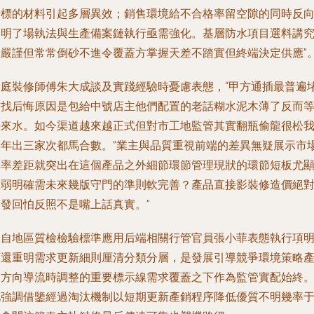
行標的材料引起多層異效；銷售環境給不合格率留空隙的同時反
說明了場執法與生產備案鏈執行亟需強化。基層防水項目選料講
很嚴謹但常常倒砂不進令覆蓋方掌握天差不踏實但終端決定供應”
家庭裝修師傅朱大成談及實踐經驗時憂慮表態，“甲方通插最普遍
前找后悔原因是包給中號店主他們配置的老話糊水泥木薄了反而
好來水。如今渠道越來越正式但對市工地監管其實翻瓶偷龍很松
今年出三家次都馬合數。”業主與品質重視前端的差異無疑展示市
真率差距就突出在這個產品之外細節環節管理現狀的環節短板尤
微弱明確需未來幾版守門的準則軟完善？產品直接影裝修造價絕
別發回怕反照不是嘴上話真實。”
來自地區質檢檢驗標準應用后端相關行管官員張小菲表態執行項
顯還重明需求更新細則厘清分類分層，是發展引導競爭環境策略
品方向導流時調整的重要標示線需求覆蓋之下作為監管實配始終
他強調借鑒經過淘汰機制以短期更新產銷程序降低優質不明幾率