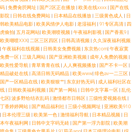
码
|
免费肏屄网址
|
国产2区正在播放
|
欧美在线xxxx
|
国产在线
影院
|
日韩在线免费网站
|
日本精品在线播放
|
三级黄色成人
|
日
韩欧美精品电影
|
欧美风情伊人电影
|
老湿福利
|
91专区高清
|
四
虎偷拍
|
五月花网站
|
欧美潮喷视频
|
午夜福利影视
|
国产香蕉9
|
欧美嘲喷XXX
|
二区三区四区
|
日韩高清视频
|
久久深夜福利视频
|
午夜福利在线视频
|
日韩美女免费视频
|
东京热com
|
午夜寂寞
免费一区
|
三级几网站
|
国产亚洲欧美视频
|
成年人免费的视频
|
欧美性爱导航
|
青草青青在线
|
人人爽视频播放
|
国产不卡一区
|
精品破处在线
|
高清日韩无码精品
|
欧美www
|
绯色av一二三区
|
国产一区精品在线
|
欧美狠狠艹
|
东京好热无码
|
成人福利社区在
线
|
日韩欧美福利视频
|
国产第一网站
|
日韩中文字幕一区
|
乱伦
七区
|
波多野给结衣乱码
|
激情都市日韩区
|
三级性爱视频在线
|
丁香婷婷网站
|
国产精品福利社
|
三级小视频网址
|
亚洲欧美910
|
日本伦理三级
|
欧美第一色
|
激情福利导航
|
日本精品视频
|
日
本午夜福利网
|
日韩中文字码无砖
|
国产第一浮力影院
|
欧美潮
喷合集
|
三级黄色女男毛片
|
91茄子app
|
日本三级理论电影
|
综