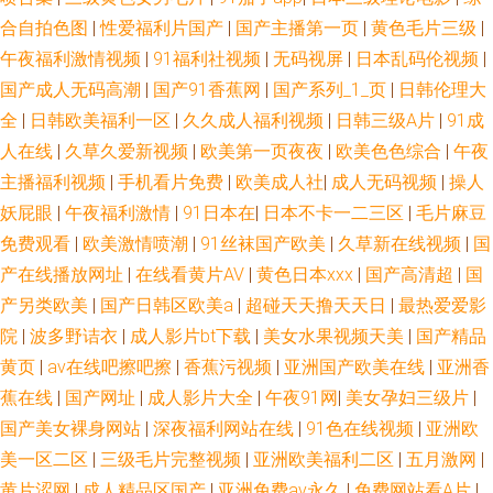
合自拍色图
|
性爱福利片国产
|
国产主播第一页
|
黄色毛片三级
|
午夜福利激情视频
|
91福利社视频
|
无码视屏
|
日本乱码伦视频
|
国产成人无码高潮
|
国产91香蕉网
|
国产系列_1_页
|
日韩伦理大
全
|
日韩欧美福利一区
|
久久成人福利视频
|
日韩三级A片
|
91成
人在线
|
久草久爱新视频
|
欧美第一页夜夜
|
欧美色色综合
|
午夜
主播福利视频
|
手机看片免费
|
欧美成人社
|
成人无码视频
|
操人
妖屁眼
|
午夜福利激情
|
91日本在
|
日本不卡一二三区
|
毛片麻豆
免费观看
|
欧美激情喷潮
|
91丝袜国产欧美
|
久草新在线视频
|
国
产在线播放网址
|
在线看黄片AV
|
黄色日本xxx
|
国产高清超
|
国
产另类欧美
|
国产日韩区欧美a
|
超碰天天撸天天日
|
最热爱爱影
院
|
波多野诘衣
|
成人影片bt下载
|
美女水果视频天美
|
国产精品
黄页
|
av在线吧擦吧擦
|
香蕉污视频
|
亚洲国产欧美在线
|
亚洲香
蕉在线
|
国产网址
|
成人影片大全
|
午夜91网
|
美女孕妇三级片
|
国产美女裸身网站
|
深夜福利网站在线
|
91色在线视频
|
亚洲欧
美一区二区
|
三级毛片完整视频
|
亚洲欧美福利二区
|
五月激网
|
黄片涩网
|
成人精品区国产
|
亚洲免费av永久
|
免费网站看A片
|