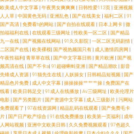
欧美成人中文字幕
|
午夜男女爽爽爽
|
日韩性爱113页
|
亚洲视频
人人草
|
中国黄色无码
|
亚洲乱色
|
国产在线美女
|
福利二区
|
91
国产高清
|
免费看h的网站
|
国产自拍在线观看
|
日本上网卡
|
微
拍福福利在线
|
在线观看三级网址
|
性欧美一区二区
|
国产精品
九一在线
|
国产视频在线网站
|
91久久影院
|
一区二区无码剧情
|
二区国产在线
|
欧美裸模
|
国产视热频国只有
|
成人激情四房网
|
午夜性福利
|
青草草在线
|
国产中文字幕日韩
|
黄片欧洲
|
国产视
频高清在线
|
国产不卡a
|
91超碰蝌蚪亚洲
|
国产精品潮吹
|
影音
先锋成人资源
|
91猫先生在线
|
人妖操女
|
日韩精品短视频
|
国产
精品色片免费
|
成人中文字幕
|
操操操操艹艹艹操
|
免费国产在
线看
|
欧美日韩足交
|
91成人在线播放
|
Av三级网址
|
欧美伦理片
电影
|
国产另类图片
|
国产资源中文字幕
|
成人三级影片
|
污网站
免费观看了
|
97在线资源网
|
精品乱码在线观看
|
国产免费毛卡
片
|
国产日产欧产综合
|
91在线免费播放
|
欧美第一页福利
|
成年
人网站视频
|
亚洲中文欧美日韩
|
久久免费视频观看
|
97色超久
碰操
|
享受日本成人视频
|
伦理电影按摩
|
日本少妇久久久
|
国产