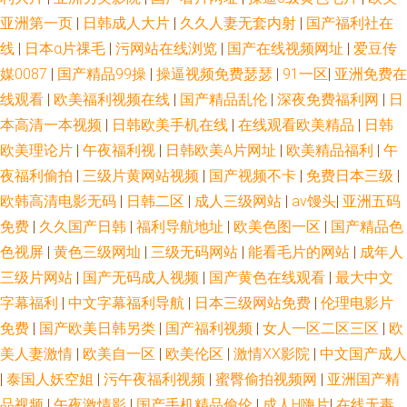
亚洲第一页
|
日韩成人大片
|
久久人妻无套内射
|
国产福利社在
观看 久久草狠狠爱 日韩av123 亚洲Av色情网占 91视频在线导航 不卡久久 抖
线
|
日本α片祼毛
|
污网站在线浏览
|
国产在线视频网址
|
爱豆传
媒0087
|
国产精品99操
|
操逼视频免费瑟瑟
|
91一区
|
亚洲免费在
阴变态大 久久伊人国产 日韩三级中文字幕 91颜色的官网 超碰性导航 极品五
线观看
|
欧美福利视频在线
|
国产精品乱伦
|
深夜免费福利网
|
日
月花综合 欧美人妖射精 四虎影院色 亚洲社区电影 91叉啊插 AAA欧美性爱
本高清一本视频
|
日韩欧美手机在线
|
在线观看欧美精品
|
日韩
欧美理论片
|
午夜福利视
|
日韩欧美A片网址
|
欧美精品福利
|
午
大香蕉狼友网 欧美性爱另类 日韩熟女另类视频 亚洲艹视频 97欧美 超碰在线
夜福利偷拍
|
三级片黄网站视频
|
国产视频不卡
|
免费日本三级
|
欧韩高清电影无码
|
日韩二区
|
成人三级网站
|
av馒头
|
亚洲五码
cop 九一视频网址 欧美性爱一级久久 91超碰碰在线 97超碰狠狠操 白丝学姐
免费
|
久久国产日韩
|
福利导航地址
|
欧美色图一区
|
国产精品色
色视屏
|
黄色三级网圸
|
三级无码网站
|
能看毛片的网站
|
成年人
在线自慰 后入黑丝高跟美女 美女被男人侵犯 人人97操 美女天天干天天操 婷
三级片网站
|
国产无码成人视频
|
国产黄色在线观看
|
最大中文
字幕福利
|
中文字幕福利导航
|
日本三级网站免费
|
伦理电影片
婷久久成人导航 91豆花久久 av涩涩 抖阴在线免费观看 日本韩国颜射 午夜福
免费
|
国产欧美日韩另类
|
国产福利视频
|
女人一区二区三区
|
欧
利96 中文字幕αV 91桃色神马 白丝自慰在线 人人摸97 香蕉在线视频 91好看
美人妻激情
|
欧美自一区
|
欧美伦区
|
激情XX影院
|
中文国产成人
|
泰国人妖空姐
|
污午夜福利视频
|
蜜臀偷拍视频网
|
亚洲国产精
免费视频 www偷拍 浮力影院草草 少妇午夜电影 宅男深夜影院 99精品国 成
品视频
|
午夜激情影
|
国产手机精品偷伦
|
成人H嗨片
|
在线无毒