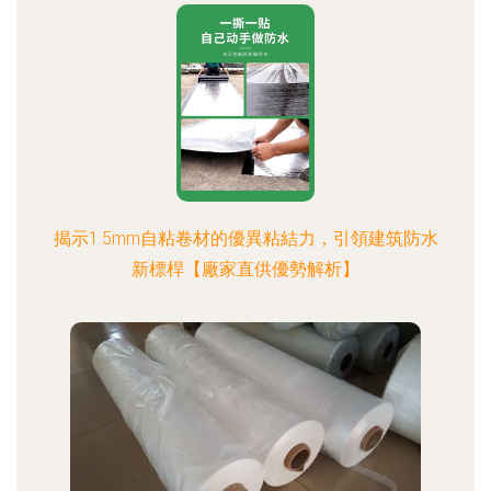
揭示1.5mm自粘卷材的優異粘結力，引領建筑防水
新標桿【廠家直供優勢解析】