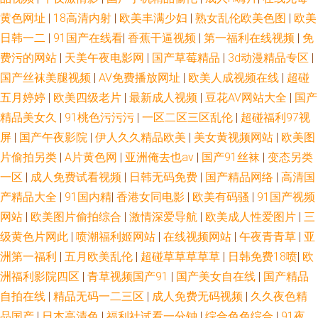
黄色网址
|
18高清内射
|
欧美丰满少妇
|
熟女乱伦欧美色图
|
欧美
人曰B免费视频 黑人ay人与兽 欧美老妇性交 色资源网 亚洲天堂精品视频 91
日韩一二
|
91国产在线看
|
香蕉干逼视频
|
第一福利在线视频
|
免
费污的网站
|
天美午夜电影网
|
国产草莓精品
|
3d动漫精品专区
|
探花国产在线 岛国精品在线播放 黄色黄夜播放 免费的肏屄网址 日韩肏逼电
国产丝袜美腿视频
|
AV免费播放网址
|
欧美人成视频在线
|
超碰
影网 91日韩入口 欧美成人www 天堂女优久久 一区二区产精品 97超碰碰在
五月婷婷
|
欧美四级老片
|
最新成人视频
|
豆花AV网站大全
|
国产
精品美女久
|
91桃色污污污
|
一区二区三区乱伦
|
超碰福利97视
线 国产视频久久探花 免费性爱Av 日本伪娘自慰射精 亚洲天堂精品视频 超碰
屏
|
国产午夜影院
|
伊人久久精品欧美
|
美女黄视频网站
|
欧美图
片偷拍另类
|
A片黄色网
|
亚洲俺去也av
|
国产91丝袜
|
变态另类
91干干 国产人妖另类在线 久久素人 欧美淫秽a片 2026天天肏 操逼av资源网
一区
|
成人免费试看视频
|
日韩无码免费
|
国产精品网络
|
高清国
产精品大全
|
91国内精
|
香港女同电影
|
欧美有码骚
|
91国产视频
精品www 青青草原伊人 久久妻天天碰电影 影音先锋黄区 97尤物超碰 大香
网站
|
欧美图片偷拍综合
|
激情深爱导航
|
欧美成人性爱图片
|
三
级黄色片网此
|
喷潮福利姬网站
|
在线视频网站
|
午夜青青草
|
亚
蕉大香蕉在线 黑丝巨乳老师被艹 日本特级片 香蕉apk 91精品福利 俺来也最
洲第一福利
|
五月欧美乱伦
|
超碰草草草草草
|
日韩免费18喷
|
欧
新网址 国产成人午夜福利 人人操人人模 亚洲阿b天堂 97草草 宅女福利导航
洲福利影院四区
|
青草视频国产91
|
国产美女自在线
|
国产精品
自拍在线
|
精品无码一二三区
|
成人免费无码视频
|
久久夜色精
国产香蕉99 日韩中文欧美网 最新成人伦理影院 AV性爱网站 中文字幕cao操
品国产
|
日本高清色
|
福利社试看一分钟
|
综合色色综合
|
91夜