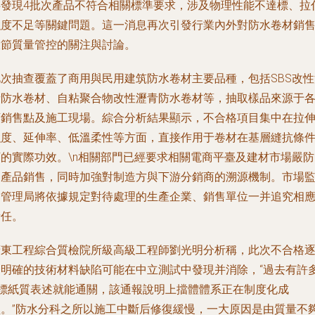
共發現4批次產品不符合相關標準要求，涉及物理性能不達標、拉
強度不足等關鍵問題。這一消息再次引發行業內外對防水卷材銷
環節質量管控的關注與討論。
此次抽查覆蓋了商用與民用建筑防水卷材主要品種，包括SBS改性
青防水卷材、自粘聚合物改性瀝青防水卷材等，抽取樣品來源于
類銷售點及施工現場。綜合分析結果顯示，不合格項目集中在拉
強度、延伸率、低溫柔性等方面，直接作用于卷材在基層縫抗條
下的實際功效。\n相關部門已經要求相關電商平臺及建材市場嚴防
題產品銷售，同時加強對制造方與下游分銷商的溯源機制。市場
督管理局將依據規定對待處理的生產企業、銷售單位一并追究相
責任。
廣東工程綜合質檢院所級高級工程師劉光明分析稱，此次不合格
條明確的技術材料缺陷可能在中立測試中發現并消除，“過去有許
B標紙質表述就能通關，該通報說明上擋體體系正在制度化成
型。”防水分科之所以施工中斷后修復緩慢，一大原因是由質量不