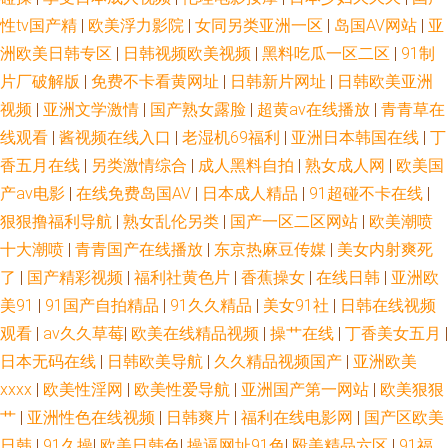
性tv国产精
|
欧美浮力影院
|
女同另类亚洲一区
|
岛国AV网站
|
亚
洲欧美日韩专区
|
日韩视频欧美视频
|
黑料吃瓜一区二区
|
91制
片厂破解版
|
免费不卡看黄网址
|
日韩新片网址
|
日韩欧美亚洲
视频
|
亚洲文学激情
|
国产熟女露脸
|
超黄av在线播放
|
青青草在
线观看
|
酱视频在线入口
|
老湿机69福利
|
亚洲日本韩国在线
|
丁
香五月在线
|
另类激情综合
|
成人黑料自拍
|
熟女成人网
|
欧美国
产aⅴ电影
|
在线免费岛国AV
|
日本成人精品
|
91超碰不卡在线
|
狠狠撸福利导航
|
熟女乱伦另类
|
国产一区二区网站
|
欧美潮喷
十大潮喷
|
青青国产在线播放
|
东京热麻豆传媒
|
美女内射爽死
了
|
国产精彩视频
|
福利社黄色片
|
香蕉操女
|
在线日韩
|
亚洲欧
美91
|
91国产自拍精品
|
91久久精品
|
美女91社
|
日韩在线视频
观看
|
av久久草莓
|
欧美在线精品视频
|
操艹在线
|
丁香美女五月
|
日本无码在线
|
日韩欧美导航
|
久久精品视频国产
|
亚洲欧美
xxxx
|
欧美性淫网
|
欧美性爱导航
|
亚洲国产第一网站
|
欧美狠狠
艹
|
亚洲性色在线视频
|
日韩爽片
|
福利在线电影网
|
国产区欧美
日韩
|
91久操
|
欧美日韩色
|
操逼网址91色
|
殴美精品六区
|
91福